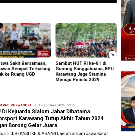
»
iswa Sakit Bersamaan,
Sambut HUT RI ke-81 di
Perken
awan Sempat Terhalang
Gunung Sanggabuana, KPU
Safari
k ke Ruang UGD
Karawang Jaga Stamina
Lumaj
Menuju Pemilu 2029
Kamti
BARAT
,
PURWASUKA
Ryan
16 Desember 2024 | 22:27
 Di Kejuarda Slalom Jabar Dibatama
Karawang
rsport Karawang Tutup Akhir Tahun 2024
an Borong Gelar Juara
atu.co.id, BEKASI | KEJUARAAN Daerah Slalom Jawa Barat