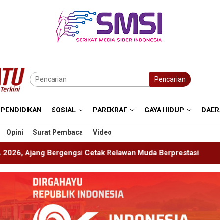
Pencarian
PENDIDIKAN
SOSIAL
PAREKRAF
GAYA HIDUP
DAER
Opini
Surat Pembaca
Video
tak Relawan Muda Berprestasi
Imigrasi Ponorogo Depor