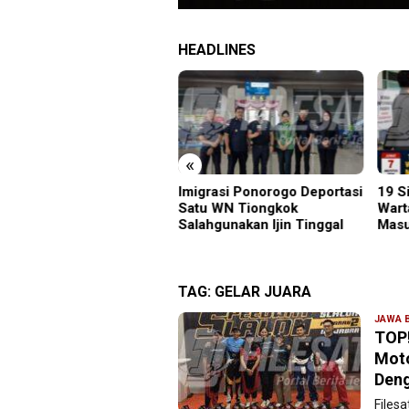
HEADLINES
«
R Wira SMKN 1 Jember
Imigrasi Ponorogo Deportasi
19 S
lar ABHINAYA 2026,
Satu WN Tiongkok
Wart
ng Bergengsi Cetak
Salahgunakan Ijin Tinggal
Masu
lawan Muda Berprestasi
TAG:
GELAR JUARA
JAWA 
TOP!
Moto
Deng
Files