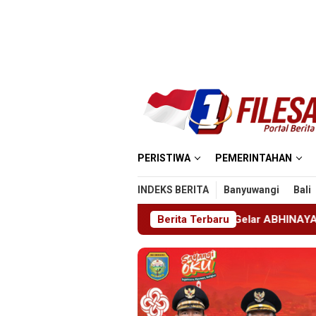
Loncat
ke
konten
PERISTIWA
PEMERINTAHAN
INDEKS BERITA
Banyuwangi
Bali
ra SMKN 1 Jember Gelar ABHINAYA 2026, Ajang Bergengsi Ce
Berita Terbaru