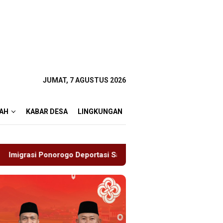
JUMAT, 7 AGUSTUS 2026
AH
KABAR DESA
LINGKUNGAN
tasi Satu WN Tiongkok Salahgunakan Ijin Tinggal
19 S