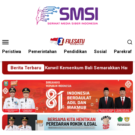
Loncat
ke
konten
Menu
Mobile
Peristiwa
Pemerintahan
Pendidikan
Sosial
Parekraf
emenkum Bali Semarakkan Hari Pengayoman ke-81
Berita Terbaru
Trag