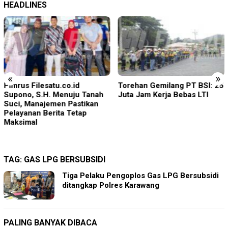
HEADLINES
«
»
Pimrus Filesatu.co.id
Torehan Gemilang PT BSI: 25
Supono, S.H. Menuju Tanah
Juta Jam Kerja Bebas LTI
Suci, Manajemen Pastikan
Pelayanan Berita Tetap
Maksimal
TAG:
GAS LPG BERSUBSIDI
Tiga Pelaku Pengoplos Gas LPG Bersubsidi
ditangkap Polres Karawang
PALING BANYAK DIBACA