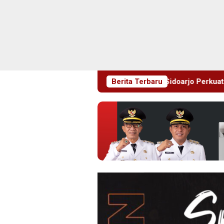
ukasi Sejak Dini, Pemkab Sidoarjo Perkuat Pencegahan HIV di 
Berita Terbaru