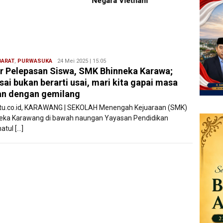
ra Vietnam
Pence
Remaj
BARAT
,
PURWASUKA
Ryan
24 Mei 2025 | 15:05
r Pelepasan Siswa, SMK Bhinneka Karawa;
Karawang
sai bukan berarti usai, mari kita gapai masa
n dengan gemilang
atu.co.id, KARAWANG | SEKOLAH Menengah Kejuaraan (SMK)
eka Karawang di bawah naungan Yayasan Pendidikan
atul […]