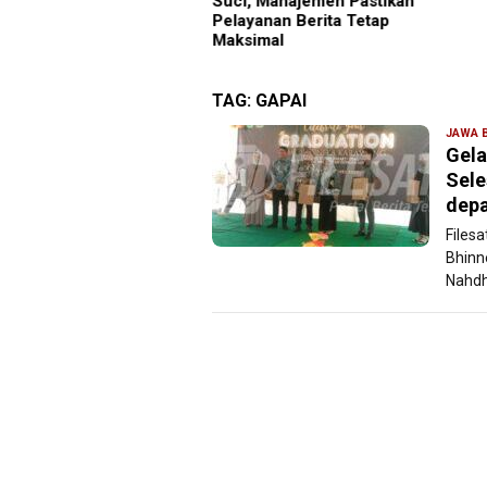
i, Manajemen Pastikan
Nega
ayanan Berita Tetap
ksimal
TAG:
GAPAI
JAWA 
Gela
Sele
depa
Files
Bhinn
Nahdh