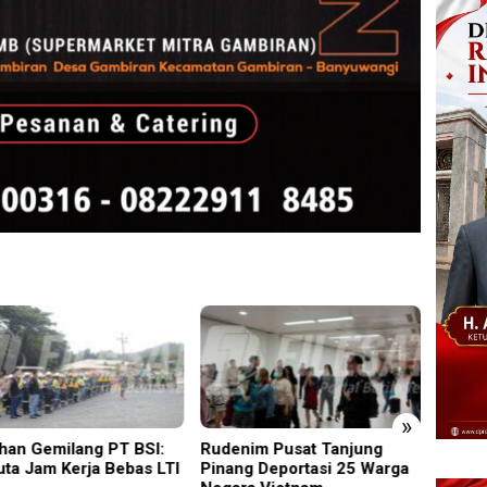
»
nim Pusat Tanjung
Empat Proyek Desa Rea
Edukas
ng Deportasi 25 Warga
Diduga Belum Terealisasi
Sidoar