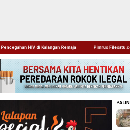
Kalangan Remaja
Pimrus Filesatu.co.id Supono, S.H. Me
PALIN