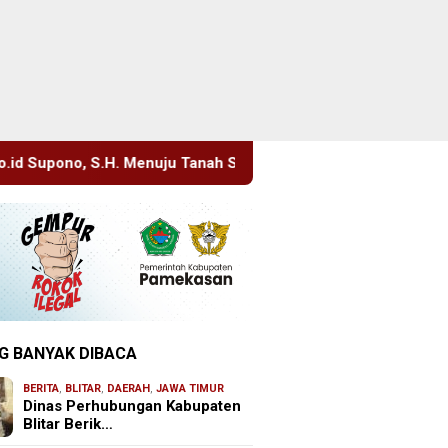
nuju Tanah Suci, Manajemen Pastikan Pelayanan Berita Tetap M
G BANYAK DIBACA
BERITA
,
BLITAR
,
DAERAH
,
JAWA TIMUR
Dinas Perhubungan Kabupaten
Blitar Berik…