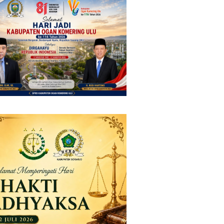
gahan HIV di Kalangan
Suci, Manajemen Pastikan
a
Pelayanan Berita Tetap
Maksimal