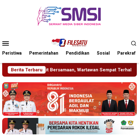
Loncat
ke
konten
Menu
Mobile
Peristiwa
Pemerintahan
Pendidikan
Sosial
Parekraf
amaan, Wartawan Sempat Terhalang Masuk ke Ruang UGD
Berita Terbaru