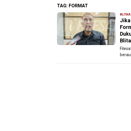
TAG:
FORMAT
BLITAR
Jika
Form
Duku
Blita
Files
berau