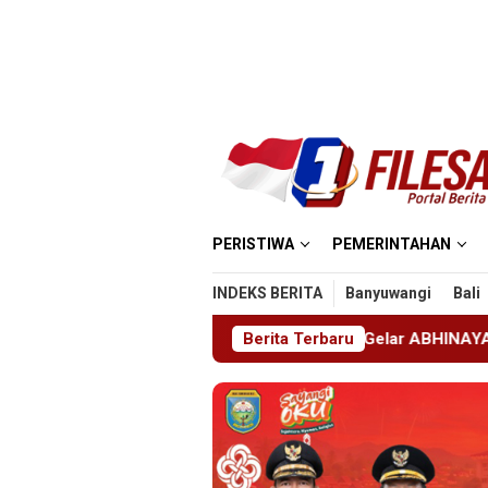
Loncat
ke
konten
PERISTIWA
PEMERINTAHAN
INDEKS BERITA
Banyuwangi
Bali
ra SMKN 1 Jember Gelar ABHINAYA 2026, Ajang Bergengsi Cet
Berita Terbaru