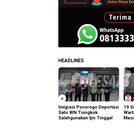
HEADLINES
«
1 Jember
Imigrasi Ponorogo Deportasi
19 Siswa Sakit Ber
2026,
Satu WN Tiongkok
Wartawan Sempat 
Cetak
Salahgunakan Ijin Tinggal
Masuk ke Ruang U
prestasi