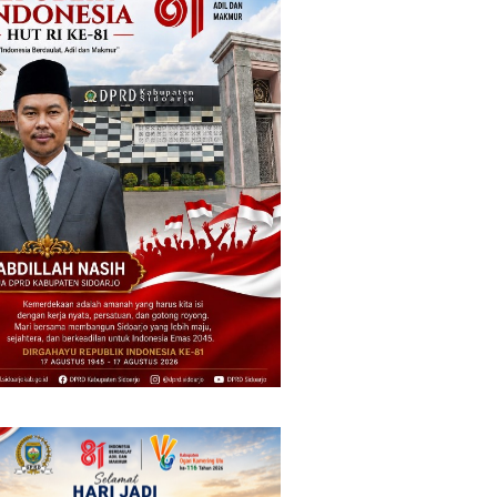
at
PMR Wira SMKN 1 Jember
Imigrasi Ponorogo Dep
es
Gelar ABHINAYA 2026,
Satu WN Tiongkok
a Jaga
Ajang Bergengsi Cetak
Salahgunakan Ijin Tin
Relawan Muda Berprestasi