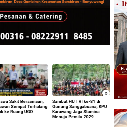
»
samaan,
Sambut HUT RI ke-81 di
Perkenalkan Diri Lew
Terhalang
Gunung Sanggabuana, KPU
Safari Jumat, Kapolr
GD
Karawang Jaga Stamina
Lumajang Ajak Warg
Menuju Pemilu 2029
Kamtibmas