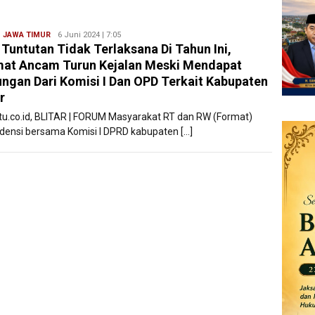
,
JAWA TIMUR
Ryan
6 Juni 2024 | 7:05
 Tuntutan Tidak Terlaksana Di Tahun Ini,
Karawang
at Ancam Turun Kejalan Meski Mendapat
ngan Dari Komisi I Dan OPD Terkait Kabupaten
r
atu.co.id, BLITAR | FORUM Masyarakat RT dan RW (Format)
densi bersama Komisi I DPRD kabupaten […]