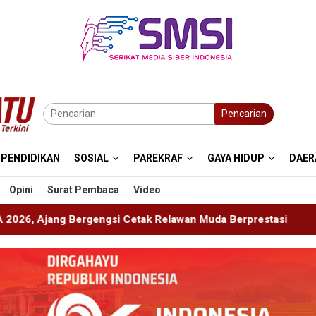
Pencarian
PENDIDIKAN
SOSIAL
PAREKRAF
GAYA HIDUP
DAER
Opini
Surat Pembaca
Video
ak Relawan Muda Berprestasi
Imigrasi Ponorogo Depor