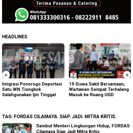
HEADLINES
«
»
19 Siswa Sakit Bersamaan,
Sambut HUT RI ke-81 di
Wartawan Sempat Terhalang
Gunung Sanggabuana, KPU
Masuk ke Ruang UGD
Karawang Jaga Stamina
Menuju Pemilu 2029
TAG:
FORDAS CILAMAYA. SIAP. JADI. MITRA KRITIS.
Sambut Menteri Lingkungan Hidup, FORDAS
Cilamaya Siap Jadi Mitra Kritis