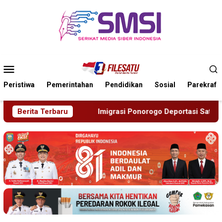
Loncat
ke
konten
Menu
Mobile
Peristiwa
Pemerintahan
Pendidikan
Sosial
Parekraf
migrasi Ponorogo Deportasi Satu WN Tiongkok Salahgunakan Iji
Berita Terbaru