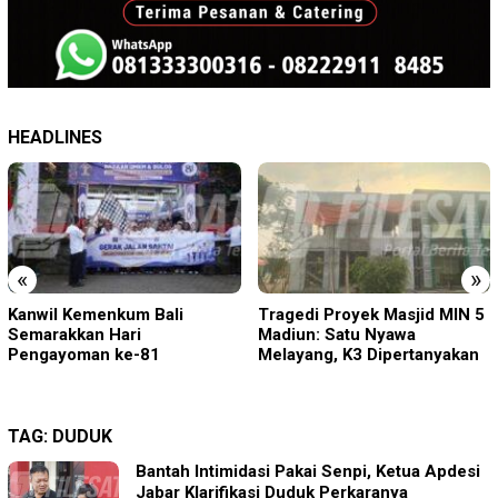
HEADLINES
«
»
Tragedi Proyek Masjid MIN 5
KA BIAS Terhenti, Lima KA
Madiun: Satu Nyawa
Ikut Terdampak, KAI Daop 7
Melayang, K3 Dipertanyakan
Gerak Cepat Pulihkan
Layanan
TAG:
DUDUK
Bantah Intimidasi Pakai Senpi, Ketua Apdesi
Jabar Klarifikasi Duduk Perkaranya