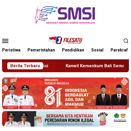
Loncat
ke
konten
Menu
Mobile
Peristiwa
Pemerintahan
Pendidikan
Sosial
Parekraf
Kanwil Kemenkum Bali Semarakkan Hari Pengayoman ke-81
Berita Terbaru