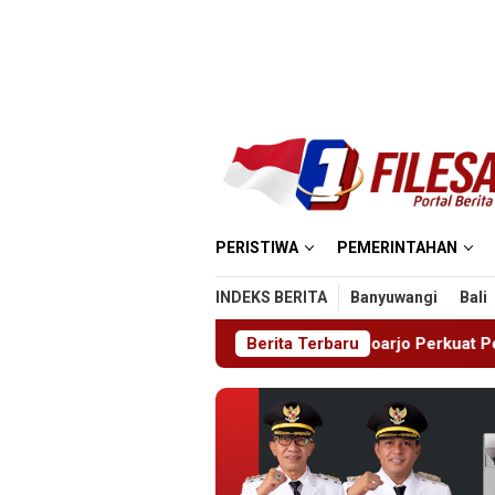
Loncat
ke
konten
PERISTIWA
PEMERINTAHAN
INDEKS BERITA
Banyuwangi
Bali
 Sejak Dini, Pemkab Sidoarjo Perkuat Pencegahan HIV di Kalan
Berita Terbaru