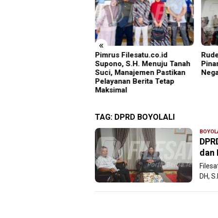
«
rus Filesatu.co.id
Rudenim Pusat Tanjung
Empa
pono, S.H. Menuju Tanah
Pinang Deportasi 25 Warga
Didu
i, Manajemen Pastikan
Negara Vietnam
ayanan Berita Tetap
ksimal
TAG:
DPRD BOYOLALI
BOYOL
DPRD
dan
Files
DH, S