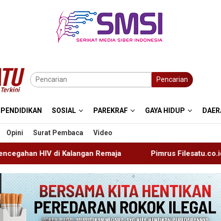
Pencarian
PENDIDIKAN
SOSIAL
PAREKRAF
GAYA HIDUP
DAER
Opini
Surat Pembaca
Video
gan Remaja
Pimrus Filesatu.co.id Supono, S.H. Menuju 