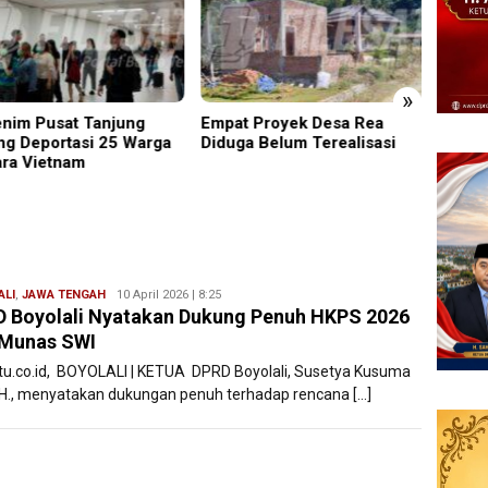
»
t Proyek Desa Rea
Kapolsek Dentim Hadiri
Edukas
ga Belum Terealisasi
Pelepasan Purna Tugas
Sidoar
Danramil 1611-01/Dentim,
Pence
Perkuat Sinergitas TNI-Polri
Remaj
ALI
,
JAWA TENGAH
Ryan
10 April 2026 | 8:25
 Boyolali Nyatakan Dukung Penuh HKPS 2026
Karawang
 Munas SWI
atu.co.id, BOYOLALI | KETUA DPRD Boyolali, Susetya Kusuma
.H., menyatakan dukungan penuh terhadap rencana […]