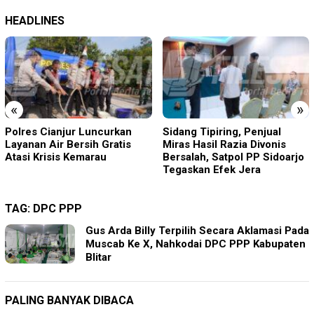
HEADLINES
«
»
Sidang Tipiring, Penjual
Acep Saepudin (Amang)
Miras Hasil Razia Divonis
Maju Calon Kepala Desa
Bersalah, Satpol PP Sidoarjo
Sukamanah, Usung Visi
Tegaskan Efek Jera
“ASRI”
TAG:
DPC PPP
Gus Arda Billy Terpilih Secara Aklamasi Pada
Muscab Ke X, Nahkodai DPC PPP Kabupaten
Blitar
PALING BANYAK DIBACA