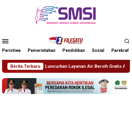
Loncat
ke
konten
Menu
Mobile
Peristiwa
Pemerintahan
Pendidikan
Sosial
Parekraf
an Layanan Air Bersih Gratis Atasi Krisis Kemarau
Berita Terbaru
Sida