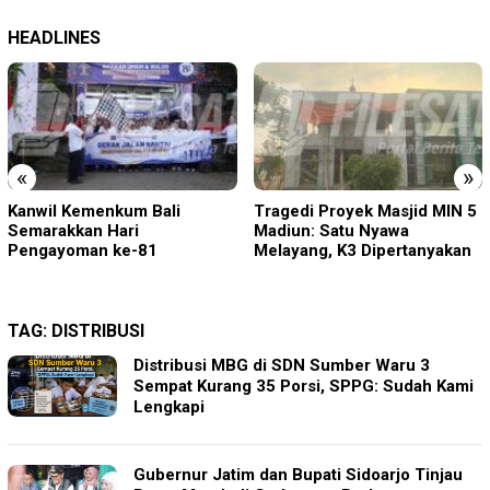
HEADLINES
«
»
Tragedi Proyek Masjid MIN 5
KA BIAS Terhenti, Lima KA
Madiun: Satu Nyawa
Ikut Terdampak, KAI Daop 7
Melayang, K3 Dipertanyakan
Gerak Cepat Pulihkan
Layanan
TAG:
DISTRIBUSI
Distribusi MBG di SDN Sumber Waru 3
Sempat Kurang 35 Porsi, SPPG: Sudah Kami
Lengkapi
Gubernur Jatim dan Bupati Sidoarjo Tinjau