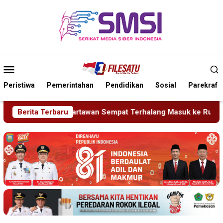
Loncat
ke
konten
Menu
Mobile
Peristiwa
Pemerintahan
Pendidikan
Sosial
Parekraf
Sempat Terhalang Masuk ke Ruang UGD
Berita Terbaru
Sambut HUT RI k