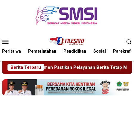
Loncat
ke
konten
Menu
Mobile
Peristiwa
Pemerintahan
Pendidikan
Sosial
Parekraf
astikan Pelayanan Berita Tetap Maksimal
Berita Terbaru
Rudenim Pusat