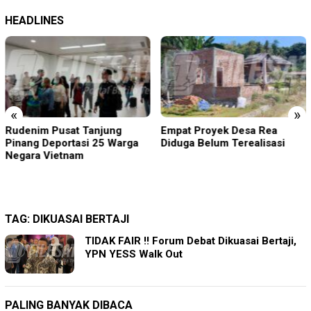
HEADLINES
«
»
Empat Proyek Desa Rea
Kapolsek Dentim Hadiri
Diduga Belum Terealisasi
Pelepasan Purna Tugas
Danramil 1611-01/Dentim,
Perkuat Sinergitas TNI-Polri
TAG:
DIKUASAI BERTAJI
TIDAK FAIR !! Forum Debat Dikuasai Bertaji,
YPN YESS Walk Out
PALING BANYAK DIBACA