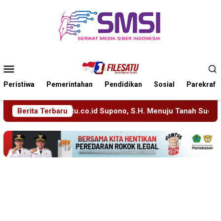
Loncat
ke
konten
Menu
Mobile
Peristiwa
Pemerintahan
Pendidikan
Sosial
Parekraf
Supono, S.H. Menuju Tanah Suci, Manajemen Pastikan Pelayanan
Berita Terbaru