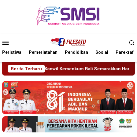
Loncat
ke
konten
Menu
Mobile
Peristiwa
Pemerintahan
Pendidikan
Sosial
Parekraf
Kemenkum Bali Semarakkan Hari Pengayoman ke-81
Berita Terbaru
Tra