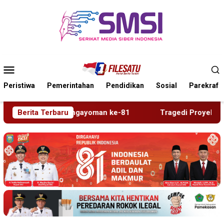
Loncat
ke
konten
Menu
Mobile
Peristiwa
Pemerintahan
Pendidikan
Sosial
Parekraf
n ke-81
Berita Terbaru
Tragedi Proyek Masjid MIN 5 Madiun: Satu Nya