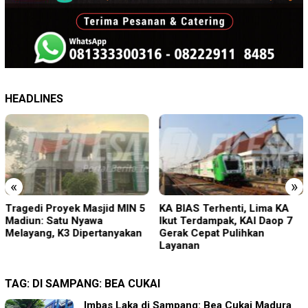
HEADLINES
«
»
KA BIAS Terhenti, Lima KA
PMR Wira SMKN 1 Jember
Ikut Terdampak, KAI Daop 7
Gelar ABHINAYA 2026, Ajang
Gerak Cepat Pulihkan
Bergengsi Cetak Relawan
Layanan
Muda Berprestasi
TAG:
DI SAMPANG: BEA CUKAI
Imbas Laka di Sampang: Bea Cukai Madura