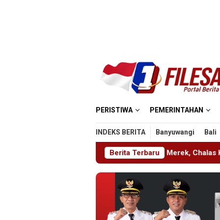
Loncat
ke
konten
PERISTIWA
PEMERINTAHAN
INDEKS BERITA
Banyuwangi
Bali
Terbukti Langgar UU Merek, Chalas Kromoto Dieksekusi Keja
Berita Terbaru