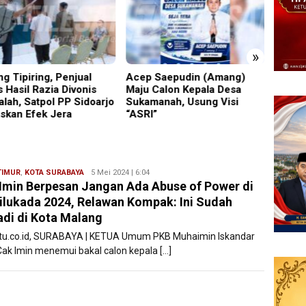
»
ng Tipiring, Penjual
Acep Saepudin (Amang)
Bocork
s Hasil Razia Divonis
Maju Calon Kepala Desa
Perkar
alah, Satpol PP Sidoarjo
Sukamanah, Usung Visi
Ini Sa
skan Efek Jera
“ASRI”
Menje
TIMUR
,
KOTA SURABAYA
Ryan
5 Mei 2024 | 6:04
Imin Berpesan Jangan Ada Abuse of Power di
Karawang
lukada 2024, Relawan Kompak: Ini Sudah
adi di Kota Malang
atu.co.id, SURABAYA | KETUA Umum PKB Muhaimin Iskandar
Cak Imin menemui bakal calon kepala […]