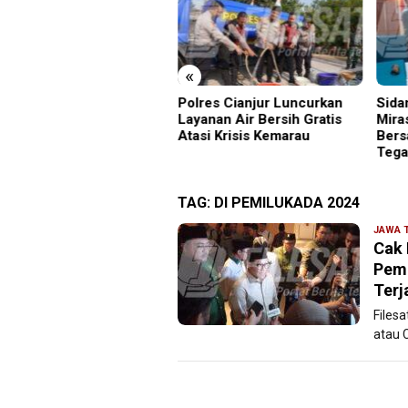
«
bukti Langgar UU Merek,
Polres Cianjur Luncurkan
Sida
las Kromoto Dieksekusi
Layanan Air Bersih Gratis
Mira
ari Jaktim
Atasi Krisis Kemarau
Bers
Tega
TAG:
DI PEMILUKADA 2024
JAWA 
Cak 
Pemi
Terj
Files
atau 