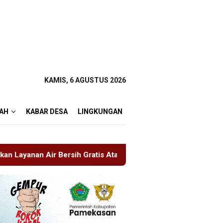
KAMIS, 6 AGUSTUS 2026
AH
KABAR DESA
LINGKUNGAN
Gratis Atasi Krisis Kemarau
Sidang Tipiring, Penjual Mi