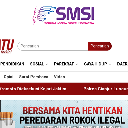
Pencarian
PENDIDIKAN
SOSIAL
PAREKRAF
GAYA HIDUP
DAER
Opini
Surat Pembaca
Video
ri Jaktim
Polres Cianjur Luncurkan Layanan Air Bersih 