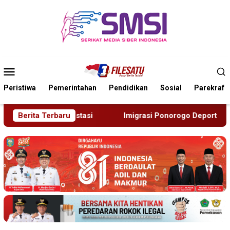
Loncat
ke
konten
Menu
Mobile
Peristiwa
Pemerintahan
Pendidikan
Sosial
Parekraf
Imigrasi Ponorogo Deportasi Satu WN Tiongkok Salahgunakan
Berita Terbaru