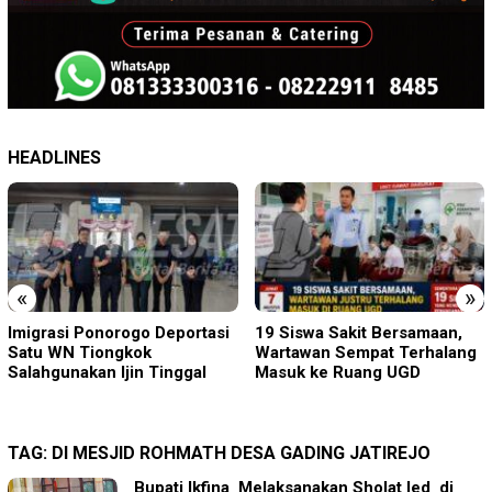
HEADLINES
«
»
19 Siswa Sakit Bersamaan,
Sambut HUT RI ke-81 di
Wartawan Sempat Terhalang
Gunung Sanggabuana, KPU
Masuk ke Ruang UGD
Karawang Jaga Stamina
Menuju Pemilu 2029
TAG:
DI MESJID ROHMATH DESA GADING JATIREJO
Bupati Ikfina Melaksanakan Sholat Ied di