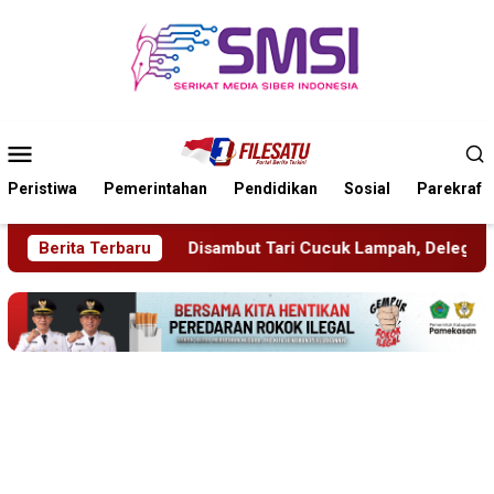
Loncat
ke
konten
Menu
Mobile
Peristiwa
Pemerintahan
Pendidikan
Sosial
Parekraf
t Tari Cucuk Lampah, Delegasi JRCS Jepang Berbagi Pengetah
Berita Terbaru