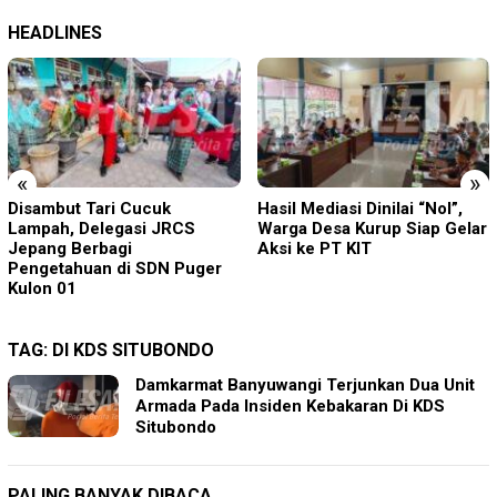
HEADLINES
«
»
Hasil Mediasi Dinilai “Nol”,
Pisowanan Ageng Hari Jadi
Warga Desa Kurup Siap Gelar
ke-702 Kabupaten Blitar,
Aksi ke PT KIT
Bupati Rijanto Tegaskan
Pembangunan Infrastruktur
Dan SDM Berjalan Beriringan
TAG:
DI KDS SITUBONDO
Damkarmat Banyuwangi Terjunkan Dua Unit
Armada Pada Insiden Kebakaran Di KDS
Situbondo
PALING BANYAK DIBACA