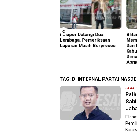
«
kenalkan Diri Lewat
Pelapor Datangi Dua
Blit
ari Jumat, Kapolres
Lembaga, Pemeriksaan
Memp
majang Ajak Warga Jaga
Laporan Masih Berproses
Dan 
mtibmas
Kabu
Dime
Asm
TAG:
DI INTERNAL PARTAI NASD
JAWA 
Raih
Sabi
Jab
Files
Pemil
Karaw