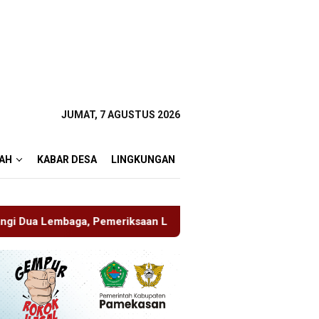
JUMAT, 7 AGUSTUS 2026
AH
KABAR DESA
LINGKUNGAN
ksaan Laporan Masih Berproses
Blitaria Expo 2026 Mem