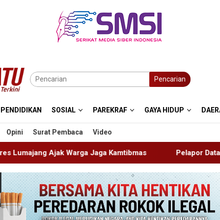
Pencarian
PENDIDIKAN
SOSIAL
PAREKRAF
GAYA HIDUP
DAER
Opini
Surat Pembaca
Video
a Jaga Kamtibmas
Pelapor Datangi Dua Lembaga, Pemeri