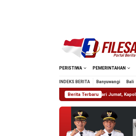
Loncat
ke
konten
PERISTIWA
PEMERINTAHAN
INDEKS BERITA
Banyuwangi
Bali
nalkan Diri Lewat Safari Jumat, Kapolres Lumajang Ajak Warg
Berita Terbaru