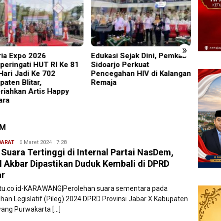
»
aria Expo 2026
Edukasi Sejak Dini, Pemkab
Pimrus
eringati HUT RI Ke 81
Sidoarjo Perkuat
Supon
Hari Jadi Ke 702
Pencegahan HIV di Kalangan
Suci,
paten Blitar,
Remaja
Pelaya
riahkan Artis Happy
Maksi
ara
EM
BARAT
Ryan
6 Maret 2024 | 7:28
 Suara Tertinggi di Internal Partai NasDem,
Karawang
l Akbar Dipastikan Duduk Kembali di DPRD
ar
atu.co.id-KARAWANG|Perolehan suara sementara pada
ihan Legislatif (Pileg) 2024 DPRD Provinsi Jabar X Kabupaten
ang Purwakarta […]