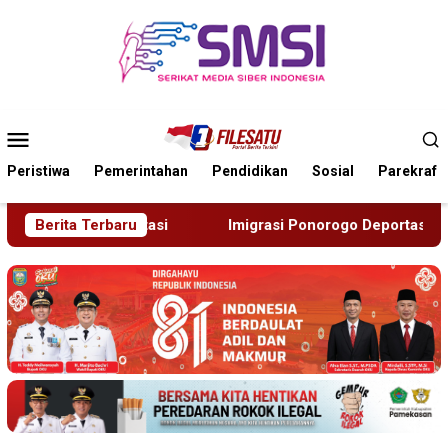
Loncat
ke
konten
Menu
Mobile
Peristiwa
Pemerintahan
Pendidikan
Sosial
Parekraf
Imigrasi Ponorogo Deportasi Satu WN Tiongkok Salahgunakan I
Berita Terbaru