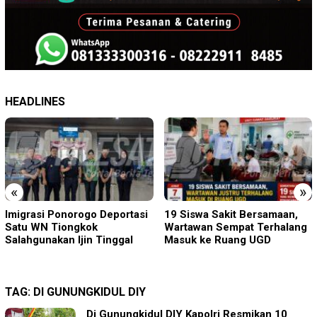
HEADLINES
«
»
19 Siswa Sakit Bersamaan,
Sambut HUT RI ke-81 di
Wartawan Sempat Terhalang
Gunung Sanggabuana, KPU
Masuk ke Ruang UGD
Karawang Jaga Stamina
Menuju Pemilu 2029
TAG:
DI GUNUNGKIDUL DIY
Di Gunungkidul DIY Kapolri Resmikan 10