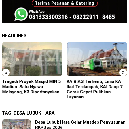
HEADLINES
«
»
Tragedi Proyek Masjid MIN 5
KA BIAS Terhenti, Lima KA
Madiun: Satu Nyawa
Ikut Terdampak, KAI Daop 7
Melayang, K3 Dipertanyakan
Gerak Cepat Pulihkan
Layanan
TAG:
DESA LUBUK HARA
Desa Lubuk Hara Gelar Musdes Penyusunan
RKPDes 2026