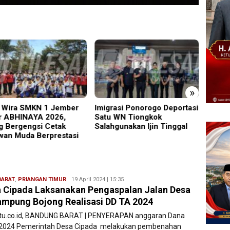
»
rasi Ponorogo Deportasi
19 Siswa Sakit Bersamaan,
Trage
 WN Tiongkok
Wartawan Sempat Terhalang
5 Mad
hgunakan Ijin Tinggal
Masuk ke Ruang UGD
Melay
BARAT
,
PRIANGAN TIMUR
Ryan
19 April 2024 | 15:35
 Cipada Laksanakan Pengaspalan Jalan Desa
Karawang
ampung Bojong Realisasi DD TA 2024
atu.co.id, BANDUNG BARAT | PENYERAPAN anggaran Dana
2024 Pemerintah Desa Cipada melakukan pembenahan