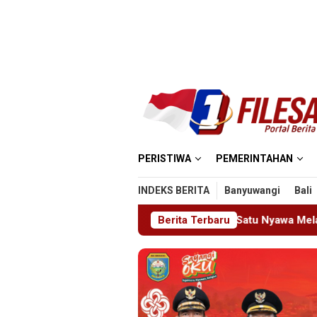
Loncat
ke
konten
PERISTIWA
PEMERINTAHAN
INDEKS BERITA
Banyuwangi
Bali
asjid MIN 5 Madiun: Satu Nyawa Melayang, K3 Dipertanyakan
Berita Terbaru