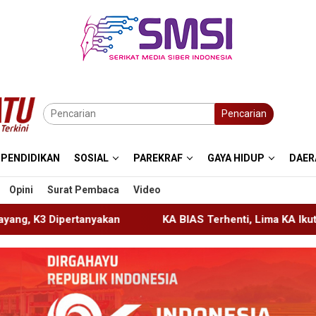
Pencarian
PENDIDIKAN
SOSIAL
PAREKRAF
GAYA HIDUP
DAER
Opini
Surat Pembaca
Video
KA BIAS Terhenti, Lima KA Ikut Terdampak, KAI Daop 7 G