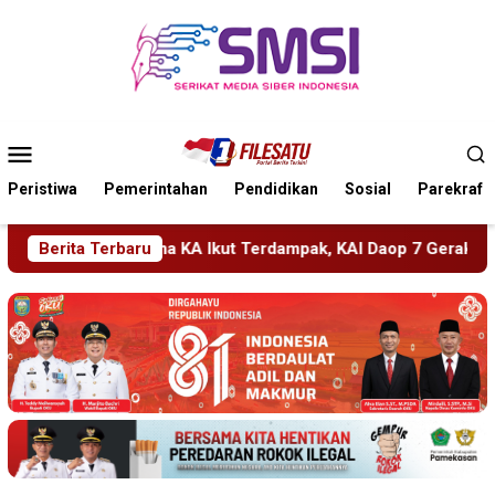
Loncat
ke
konten
Menu
Mobile
Peristiwa
Pemerintahan
Pendidikan
Sosial
Parekraf
ut Terdampak, KAI Daop 7 Gerak Cepat Pulihkan Layanan
Berita Terbaru