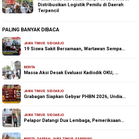
Distribusikan Logistik Pemilu di Daerah
Terpencil
PALING BANYAK DIBACA
JAWA TIMUR
,
SIDOARJO
19 Siswa Sakit Bersamaan, Wartawan Sempa…
BERITA
Massa Aksi Desak Evaluasi Kadisdik OKU, …
JAWA TIMUR
,
SIDOARJO
Grabagan Siapkan Gebyar PHBN 2026, Undia…
JAWA TIMUR
,
SIDOARJO
Pelapor Datangi Dua Lembaga, Pemeriksaan…
BERITA
,
DAERAH
,
JAWA TIMUR
,
SAMPANG