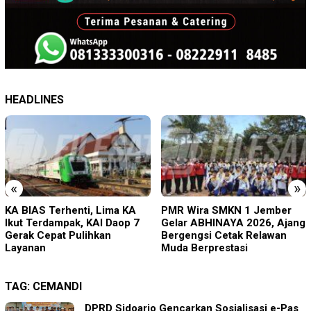
HEADLINES
«
»
PMR Wira SMKN 1 Jember
Imigrasi Ponorogo Deportasi
Gelar ABHINAYA 2026, Ajang
Satu WN Tiongkok
Bergengsi Cetak Relawan
Salahgunakan Ijin Tinggal
Muda Berprestasi
TAG:
CEMANDI
DPRD Sidoarjo Gencarkan Sosialisasi e-Pas