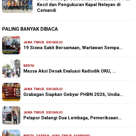
Kecil dan Pengukuran Kapal Nelayan di
Cemandi
PALING BANYAK DIBACA
JAWA TIMUR
,
SIDOARJO
19 Siswa Sakit Bersamaan, Wartawan Sempa…
BERITA
Massa Aksi Desak Evaluasi Kadisdik OKU, …
JAWA TIMUR
,
SIDOARJO
Grabagan Siapkan Gebyar PHBN 2026, Undia…
JAWA TIMUR
,
SIDOARJO
Pelapor Datangi Dua Lembaga, Pemeriksaan…
BERITA
,
DAERAH
,
JAWA TIMUR
,
SAMPANG