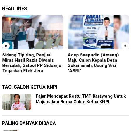
HEADLINES
«
»
Sidang Tipiring, Penjual
Acep Saepudin (Amang)
Miras Hasil Razia Divonis
Maju Calon Kepala Desa
Bersalah, Satpol PP Sidoarjo
Sukamanah, Usung Visi
Tegaskan Efek Jera
“ASRI”
TAG:
CALON KETUA KNPI
Fajar Mendapat Restu TMP Karawang Untuk
Maju dalam Bursa Calon Ketua KNPI
PALING BANYAK DIBACA