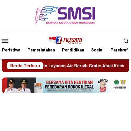
Loncat
ke
konten
Menu
Mobile
Peristiwa
Pemerintahan
Pendidikan
Sosial
Parekraf
an Air Bersih Gratis Atasi Krisis Kemarau
Berita Terbaru
Sidang Tipiri