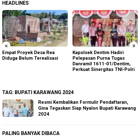
HEADLINES
«
»
Kapolsek Dentim Hadiri
Polres Jember Masifkan
Pelepasan Purna Tugas
Edukasi Berkendara Aman di
Danramil 1611-01/Dentim,
Titik Rawan Kecelakaan
Perkuat Sinergitas TNI-Polri
TAG:
BUPATI KARAWANG 2024
Resmi Kembalikan Formulir Pendaftaran,
Gina Tegaskan Siap Nyalon Bupati Karawang
2024
PALING BANYAK DIBACA