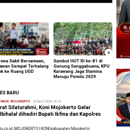
»
ut HUT RI ke-81 di
Perkenalkan Diri Lewat
PMR W
ng Sanggabuana, KPU
Safari Jumat, Kapolres
Gelar
wang Jaga Stamina
Lumajang Ajak Warga Jaga
Ajang
ju Pemilu 2029
Kamtibmas
Relaw
RES BARU
TIMUR
,
MOJOKERTO
Ryan
20 April 2024 | 8:16
rat Silaturahmi, Koni Mojokerto Gelar
Karawang
lbihalal dihadiri Bupati Ikfina dan Kapolres
atu.co.id, MOJOKERTO | KONI kabupaten Mojokerto