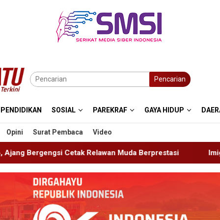
Pencarian
PENDIDIKAN
SOSIAL
PAREKRAF
GAYA HIDUP
DAER
Opini
Surat Pembaca
Video
lawan Muda Berprestasi
Imigrasi Ponorogo Deportasi 