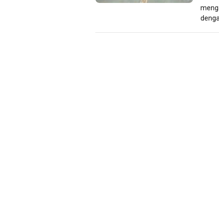
menga
denga