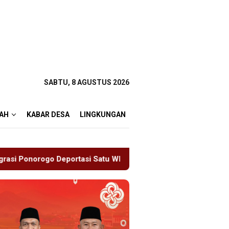
SABTU, 8 AGUSTUS 2026
AH
KABAR DESA
LINGKUNGAN
Satu WN Tiongkok Salahgunakan Ijin Tinggal
19 Siswa 