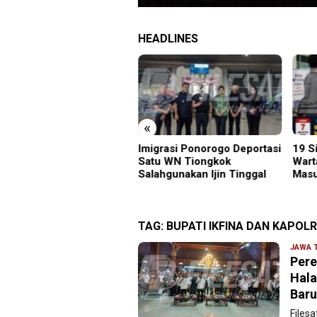
HEADLINES
«
grasi Ponorogo Deportasi
19 Siswa Sakit Bersamaan,
Samb
tu WN Tiongkok
Wartawan Sempat Terhalang
Gunu
ahgunakan Ijin Tinggal
Masuk ke Ruang UGD
Kara
Menu
TAG:
BUPATI IKFINA DAN KAPOL
JAWA 
Pere
Hala
Baru
Files