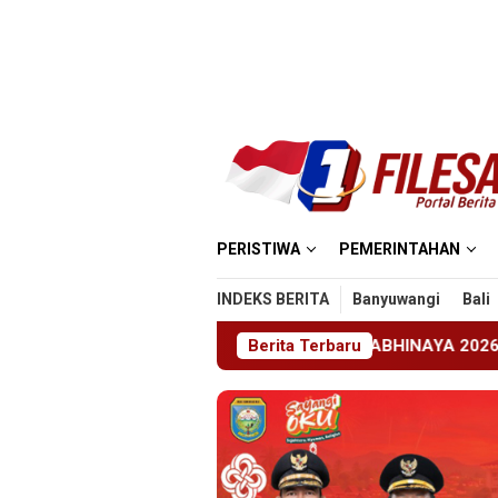
Loncat
ke
konten
PERISTIWA
PEMERINTAHAN
INDEKS BERITA
Banyuwangi
Bali
KN 1 Jember Gelar ABHINAYA 2026, Ajang Bergengsi Cetak Re
Berita Terbaru