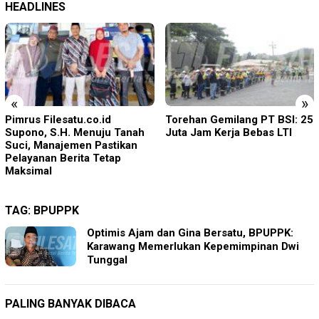
HEADLINES
«
»
Torehan Gemilang PT BSI: 25
Rudenim Pusat Tanjung
Juta Jam Kerja Bebas LTI
Pinang Deportasi 25 Warga
Negara Vietnam
TAG:
BPUPPK
Optimis Ajam dan Gina Bersatu, BPUPPK:
Karawang Memerlukan Kepemimpinan Dwi
Tunggal
PALING BANYAK DIBACA