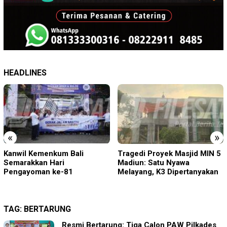
HEADLINES
«
»
Tragedi Proyek Masjid MIN 5
KA BIAS Terhenti, Lima KA
Madiun: Satu Nyawa
Ikut Terdampak, KAI Daop 7
Melayang, K3 Dipertanyakan
Gerak Cepat Pulihkan
Layanan
TAG:
BERTARUNG
Resmi Bertarung: Tiga Calon PAW Pilkades