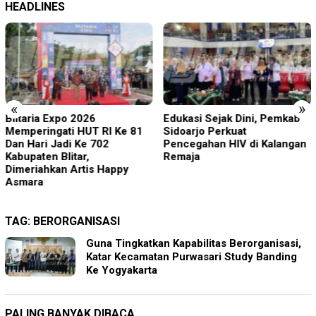
HEADLINES
«
»
Blitaria Expo 2026
Edukasi Sejak Dini, Pemkab
Memperingati HUT RI Ke 81
Sidoarjo Perkuat
Dan Hari Jadi Ke 702
Pencegahan HIV di Kalangan
Kabupaten Blitar,
Remaja
Dimeriahkan Artis Happy
Asmara
TAG:
BERORGANISASI
Guna Tingkatkan Kapabilitas Berorganisasi,
Katar Kecamatan Purwasari Study Banding
Ke Yogyakarta
PALING BANYAK DIBACA