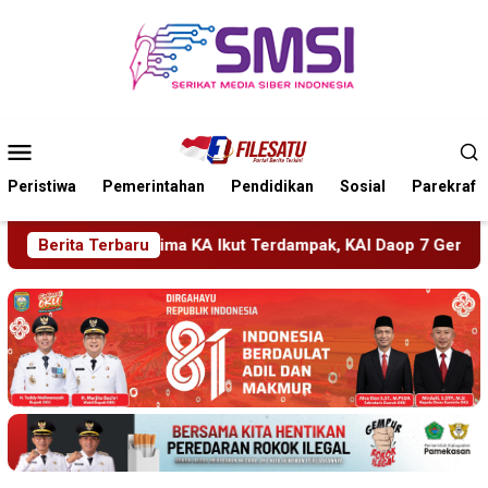
Loncat
ke
konten
Menu
Mobile
Peristiwa
Pemerintahan
Pendidikan
Sosial
Parekraf
kut Terdampak, KAI Daop 7 Gerak Cepat Pulihkan Layanan
Berita Terbaru