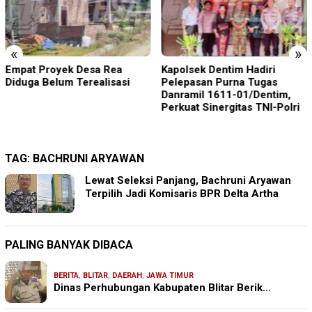
«
»
Empat Proyek Desa Rea
Kapolsek Dentim Hadiri
Diduga Belum Terealisasi
Pelepasan Purna Tugas
Danramil 1611-01/Dentim,
Perkuat Sinergitas TNI-Polri
TAG:
BACHRUNI ARYAWAN
Lewat Seleksi Panjang, Bachruni Aryawan
Terpilih Jadi Komisaris BPR Delta Artha
PALING BANYAK DIBACA
BERITA
,
BLITAR
,
DAERAH
,
JAWA TIMUR
Dinas Perhubungan Kabupaten Blitar Berik…