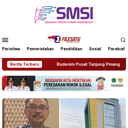
Loncat
ke
konten
Menu
Mobile
Peristiwa
Pemerintahan
Pendidikan
Sosial
Parekraf
udenim Pusat Tanjung Pinang Deportasi 25 Warga Negara Viet
Berita Terbaru