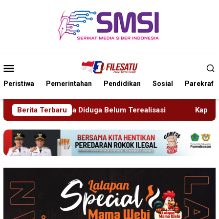
Loncat
ke
konten
Menu
Mobile
Peristiwa
Pemerintahan
Pendidikan
Sosial
Parekraf
a Belum Terealisasi
Berita Terbaru
Kapolsek Dentim Hadiri Pelepasan 