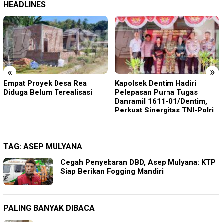
HEADLINES
«
»
Kapolsek Dentim Hadiri
Polres Jember Masifkan
Pelepasan Purna Tugas
Edukasi Berkendara Aman di
Danramil 1611-01/Dentim,
Titik Rawan Kecelakaan
Perkuat Sinergitas TNI-Polri
TAG:
ASEP MULYANA
Cegah Penyebaran DBD, Asep Mulyana: KTP
Siap Berikan Fogging Mandiri
PALING BANYAK DIBACA