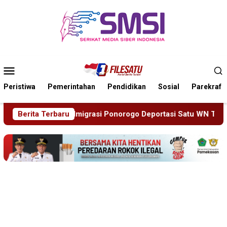
Loncat
ke
konten
Menu
Mobile
Peristiwa
Pemerintahan
Pendidikan
Sosial
Parekraf
Ponorogo Deportasi Satu WN Tiongkok Salahgunakan Ijin Tingg
Berita Terbaru