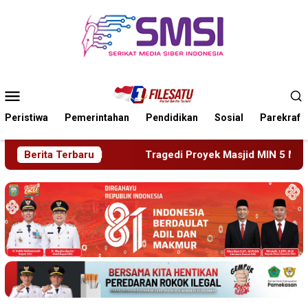
Loncat
ke
konten
Menu
Mobile
Peristiwa
Pemerintahan
Pendidikan
Sosial
Parekraf
Tragedi Proyek Masjid MIN 5 Madiun: Satu Nyawa Melayang, K3
Berita Terbaru