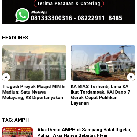
HEADLINES
«
»
KA BIAS Terhenti, Lima KA
PMR Wira SMKN 1 Jember
Ikut Terdampak, KAI Daop 7
Gelar ABHINAYA 2026, Ajang
Gerak Cepat Pulihkan
Bergengsi Cetak Relawan
Layanan
Muda Berprestasi
TAG:
AMPH
Aksi Demo AMPH di Sampang Batal Digelar,
Polisi : Aksi Hanya Sebatas Flyer