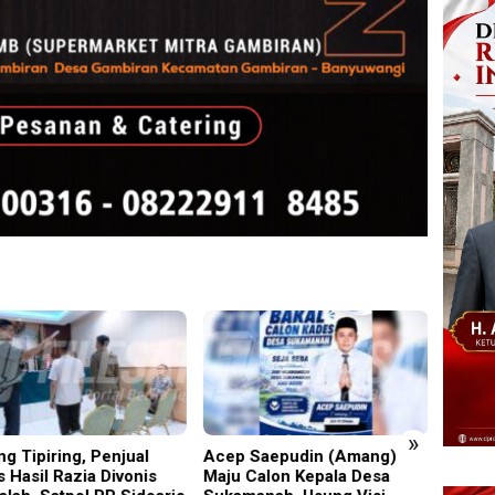
»
 Saepudin (Amang)
Pisowanan Ageng Hari Jadi
Terbu
 Calon Kepala Desa
ke-702 Kabupaten Blitar,
Chala