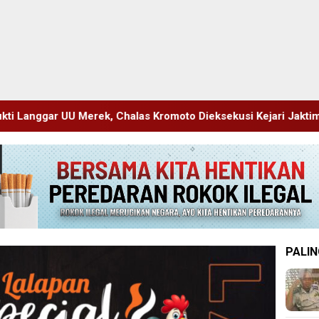
s Kromoto Dieksekusi Kejari Jaktim
Polres Cianjur Lunc
PALIN