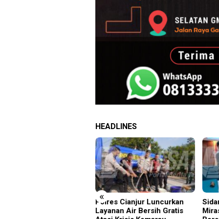
HEADLINES
«
res Cianjur Luncurkan
Sidang Tipiring, Penjual
Acep
anan Air Bersih Gratis
Miras Hasil Razia Divonis
Maju