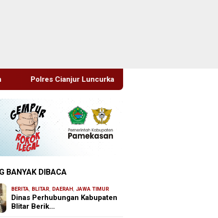
urkan Layanan Air Bersih Gratis Atasi Krisis Kemarau
S
G BANYAK DIBACA
BERITA
,
BLITAR
,
DAERAH
,
JAWA TIMUR
Dinas Perhubungan Kabupaten
Blitar Berik…