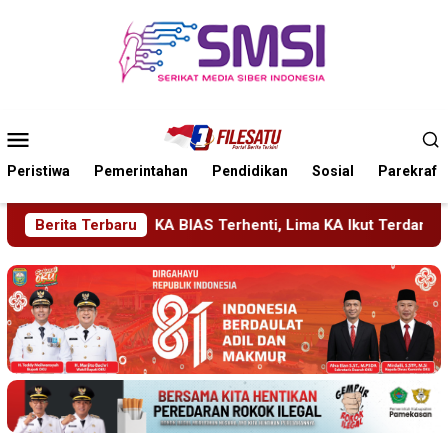
Loncat
ke
konten
Menu
Mobile
Peristiwa
Pemerintahan
Pendidikan
Sosial
Parekraf
 Terhenti, Lima KA Ikut Terdampak, KAI Daop 7 Gerak Cepat P
Berita Terbaru