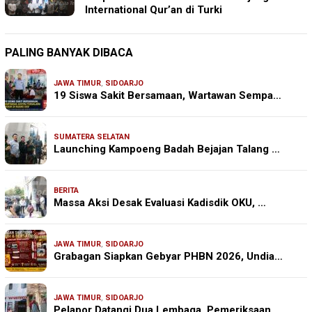
International Qur’an di Turki
PALING BANYAK DIBACA
JAWA TIMUR
,
SIDOARJO
19 Siswa Sakit Bersamaan, Wartawan Sempa…
SUMATERA SELATAN
Launching Kampoeng Badah Bejajan Talang …
BERITA
Massa Aksi Desak Evaluasi Kadisdik OKU, …
JAWA TIMUR
,
SIDOARJO
Grabagan Siapkan Gebyar PHBN 2026, Undia…
JAWA TIMUR
,
SIDOARJO
Pelapor Datangi Dua Lembaga, Pemeriksaan…