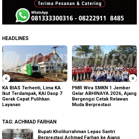
HEADLINES
«
»
PMR Wira SMKN 1 Jember
Imigrasi Ponorogo Deportasi
Gelar ABHINAYA 2026, Ajang
Satu WN Tiongkok
Bergengsi Cetak Relawan
Salahgunakan Ijin Tinggal
Muda Berprestasi
TAG:
ACHMAD FARHAN
Bupati Kholilurrahman Lepas Santri
Berprestasi Achmad Farhan ke Ajang