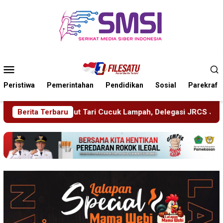
Loncat
ke
konten
Menu
Mobile
Peristiwa
Pemerintahan
Pendidikan
Sosial
Parekraf
uk Lampah, Delegasi JRCS Jepang Berbagi Pengetahuan di SD
Berita Terbaru