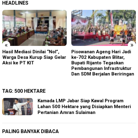
HEADLINES
«
»
Hasil Mediasi Dinilai “Nol”,
Pisowanan Ageng Hari Jadi
Warga Desa Kurup Siap Gelar
ke-702 Kabupaten Blitar,
Aksi ke PT KIT
Bupati Rijanto Tegaskan
Pembangunan Infrastruktur
Dan SDM Berjalan Beriringan
TAG:
500 HEKTARE
Kamada LMP Jabar Siap Kawal Program
Lahan 500 Hektare yang Disiapkan Menteri
Pertanian Amran Sulaiman
PALING BANYAK DIBACA