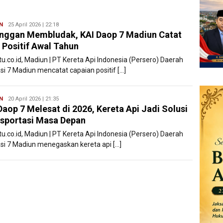
N
Filesatu
25 April 2026 | 22:18
nggan Membludak, KAI Daop 7 Madiun Catat
 Positif Awal Tahun
tu.co.id, Madiun | PT Kereta Api Indonesia (Persero) Daerah
si 7 Madiun mencatat capaian positif […]
N
Filesatu
20 April 2026 | 21:35
Daop 7 Melesat di 2026, Kereta Api Jadi Solusi
sportasi Masa Depan
tu.co.id, Madiun | PT Kereta Api Indonesia (Persero) Daerah
si 7 Madiun menegaskan kereta api […]