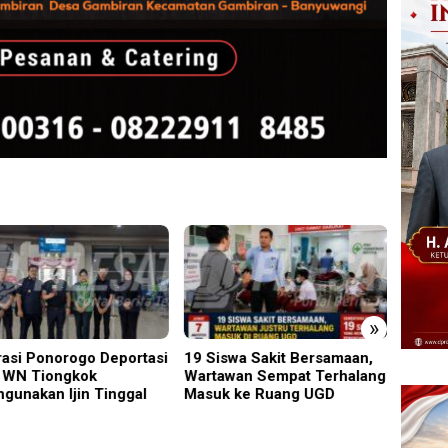
»
rasi Ponorogo Deportasi
19 Siswa Sakit Bersamaan,
Trage
 WN Tiongkok
Wartawan Sempat Terhalang
5 Mad
hgunakan Ijin Tinggal
Masuk ke Ruang UGD
Melay