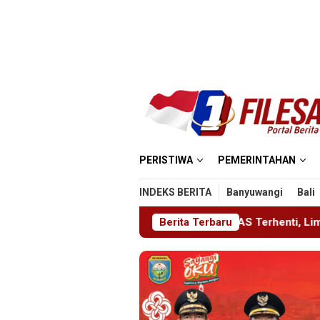
Loncat
ke
konten
PERISTIWA
PEMERINTAHAN
INDEKS BERITA
Banyuwangi
Bali
nyakan
KA BIAS Terhenti, Lima KA Ikut Terdampak, KAI
Berita Terbaru