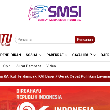
Pencarian
PENDIDIKAN
SOSIAL
PAREKRAF
GAYA HIDUP
DAER
Opini
Surat Pembaca
Video
 Daop 7 Gerak Cepat Pulihkan Layanan
PMR Wira SMKN 1