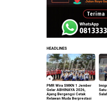
HEADLINES
«
BIAS Terhenti, Lima KA
PMR Wira SMKN 1 Jember
Imig
t Terdampak, KAI Daop 7
Gelar ABHINAYA 2026,
Satu
ak Cepat Pulihkan
Ajang Bergengsi Cetak
Sala
yanan
Relawan Muda Berprestasi