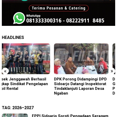
HEADLINES
«
»
DPK Porong Didampingi DPD
Diduga Disekap Tiga Hari
Sidoarjo Datangi Inspektorat
Gegara Utang Rp300 Juta,
Tindaklanjuti Laporan Desa
Pria Ketapang Sampang
Ngaban
Diselamatkan Polisi
TAG:
2026–2027
FPPI Sidoarjo Soroti Pengadaan Seragam