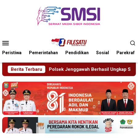
Loncat
ke
konten
Menu
Mobile
Peristiwa
Pemerintahan
Pendidikan
Sosial
Parekraf
Jenggawah Berhasil Ungkap Sindikat Pengelapan Mobil Rental
Berita Terbaru