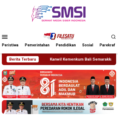
Loncat
ke
konten
Menu
Mobile
Peristiwa
Pemerintahan
Pendidikan
Sosial
Parekraf
nwil Kemenkum Bali Semarakkan Hari Pengayoman ke-81
Berita Terbaru