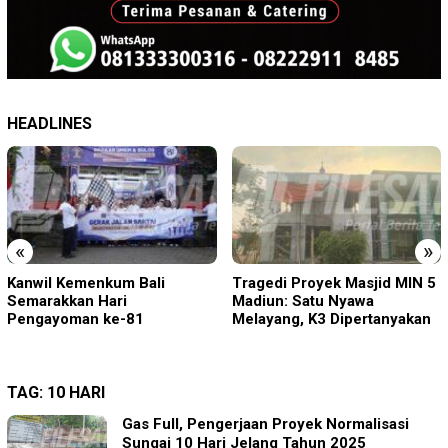
HEADLINES
«
»
Tragedi Proyek Masjid MIN 5
KA BIAS Terhenti, Lima KA
Madiun: Satu Nyawa
Ikut Terdampak, KAI Daop 7
Melayang, K3 Dipertanyakan
Gerak Cepat Pulihkan
Layanan
TAG:
10 HARI
Gas Full, Pengerjaan Proyek Normalisasi
Sungai 10 Hari Jelang Tahun 2025